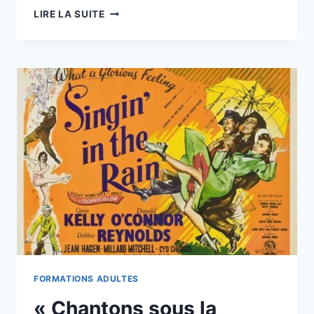
« LA
LIRE LA SUITE
PETITE
VENDEUSE
DE
SOLEIL »
ÉCOLE
ET
CINÉMA
79
FORMATIONS ADULTES
« Chantons sous la