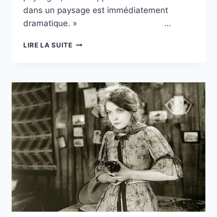
dans un paysage est immédiatement
dramatique. » …
« A
LIRE LA SUITE
LA
CONQUÊTE
DE
L’OUEST
! »