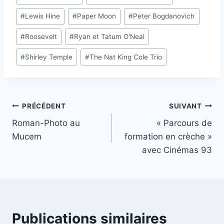
#
Lewis Hine
#
Paper Moon
#
Peter Bogdanovich
#
Roosevelt
#
Ryan et Tatum O'Neal
#
Shirley Temple
#
The Nat King Cole Trio
Navigation
PRÉCÉDENT
SUIVANT
Roman-Photo au
« Parcours de
de
Mucem
formation en crèche »
l’article
avec Cinémas 93
Publications similaires