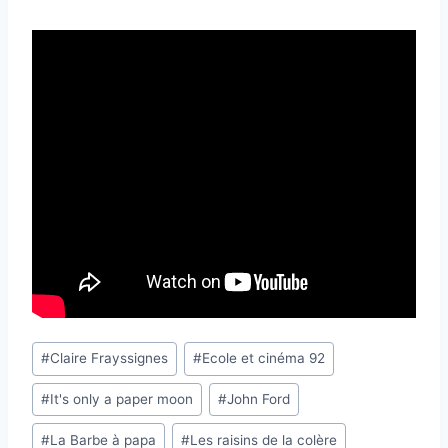
Étiquettes
#
Claire Frayssignes
#
Ecole et cinéma 92
de
#
It's only a paper moon
#
John Ford
la
publication :
#
La Barbe à papa
#
Les raisins de la colère