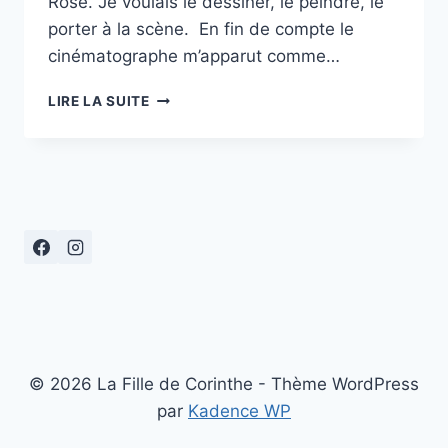
Rose. Je voulais le dessiner, le peindre, le
porter à la scène. En fin de compte le
cinématographe m’apparut comme…
« LA
LIRE LA SUITE
BELLE
ET
LA
BÊTE »,
ÉCOLE
ET
CINÉMA
94
© 2026 La Fille de Corinthe - Thème WordPress
par
Kadence WP