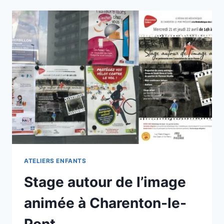
ACTION
!
»
AU
JEU
DE
PAUME
ATELIERS ENFANTS
Stage autour de l’image
animée à Charenton-le-