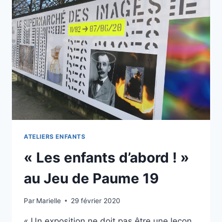
CHARENTON-
LE-
PONT
ATELIERS ENFANTS
« Les enfants d’abord ! »
au Jeu de Paume 19
Par
Marielle
29 février 2020
« Un exposition ne doit pas être une leçon,