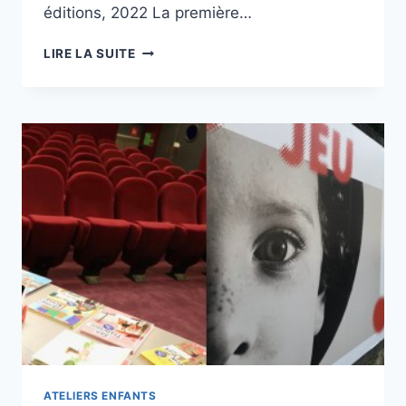
éditions, 2022 La première…
« 3,2,1,
LIRE LA SUITE
ACTION
! »
AU
JEU
DE
PAUME
–
2
ATELIERS ENFANTS