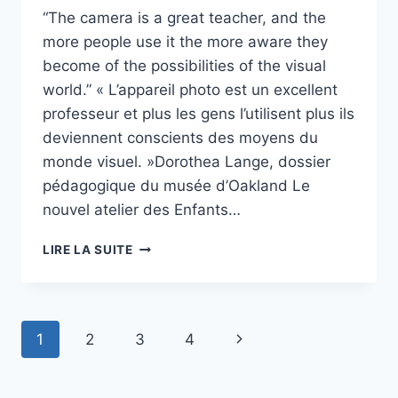
“The camera is a great teacher, and the
more people use it the more aware they
become of the possibilities of the visual
world.” « L’appareil photo est un excellent
professeur et plus les gens l’utilisent plus ils
deviennent conscients des moyens du
monde visuel. »Dorothea Lange, dossier
pédagogique du musée d’Oakland Le
nouvel atelier des Enfants…
« LES
LIRE LA SUITE
ENFANTS
D’ABORD
!
»
Navigation
Page
1
2
3
4
AU
JEU
de
suivante
DE
PAUME