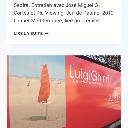
Sedira, Entretien avec José Miguel G.
Cortés et Pia Viewing, Jeu de Paume, 2019
La mer Méditerranée, liée au premier…
« LES
LIRE LA SUITE
ENFANTS
D’ABORD
! »
AU
JEU
DE
PAUME
18