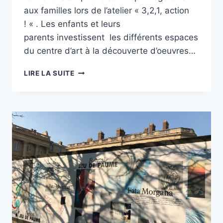
aux familles lors de l’atelier « 3,2,1, action
! « . Les enfants et leurs
parents investissent les différents espaces
du centre d’art à la découverte d’oeuvres…
« 3,2,1,
LIRE LA SUITE
ACTION
! »
AU
JEU
DE
PAUME
–
3