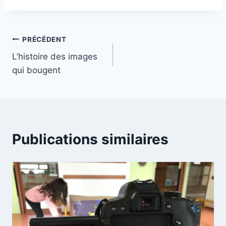
publication :
Navigation
PRÉCÉDENT
L’histoire des images
de
qui bougent
l’article
Publications similaires