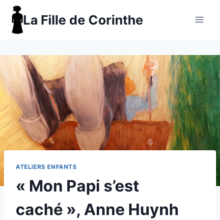
Aller
La Fille de Corinthe
au
contenu
ATELIERS ENFANTS
« Mon Papi s’est
caché », Anne Huynh