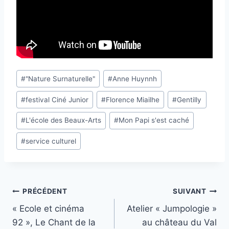
Étiquettes
#
"Nature Surnaturelle"
#
Anne Huynnh
de
#
festival Ciné Junior
#
Florence Miailhe
#
Gentilly
la
publication :
#
L'école des Beaux-Arts
#
Mon Papi s'est caché
#
service culturel
Navigation
PRÉCÉDENT
SUIVANT
« Ecole et cinéma
Atelier « Jumpologie »
de
92 », Le Chant de la
au château du Val