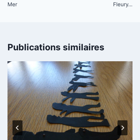
l’article
Mer
Fleury…
Publications similaires