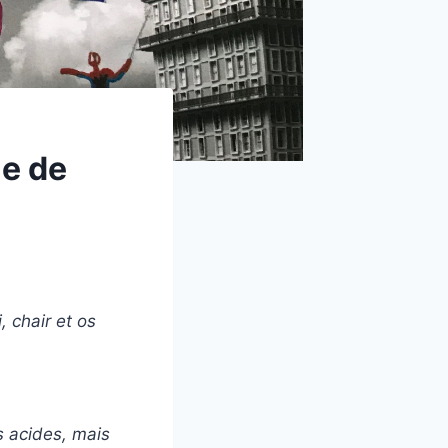
le de
, chair et os
s acides, mais