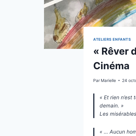
ATELIERS ENFANTS
« Rêver 
Cinéma
Par
Marielle
24 oct
« Et rien n’est
demain. »
Les misérable
« … Aucun homme