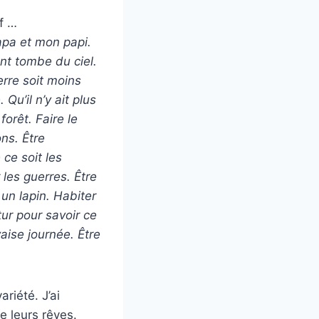
f …
papa et mon papi.
ent tombe du ciel.
erre soit
moins
Qu’il n’y ait plus
orêt. Faire le
ns. Être
ce soit les
les guerres. Être
 un lapin. Habiter
tur pour savoir ce
aise journée. Être
riété. J’ai
e leurs rêves.