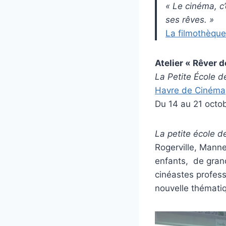
« Le cinéma, c’
ses rêves. »
La filmothèque
Atelier « Rêver 
La Petite École 
Havre de Cinéma
Du 14 au 21 octo
La petite école 
Rogerville, Mannev
enfants, de grand
cinéastes professi
nouvelle thémati