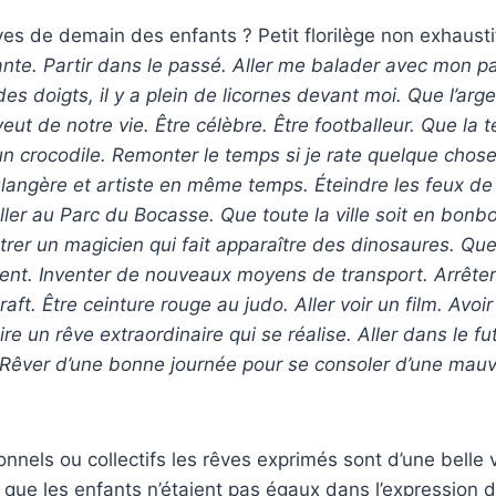
ves de demain des enfants ? Petit florilège non exhausti
ilante. Partir dans le passé. Aller me balader avec mon 
es doigts, il y a plein de licornes devant moi. Que l’arg
veut de notre vie. Être célèbre.
Être footballeur. Que la t
n crocodile. Remonter le temps si je rate quelque chose. 
langère et artiste en même temps. Éteindre les feux de f
ler au Parc du Bocasse. Que toute la ville soit en bonbo
rer un magicien qui fait apparaître des dinosaures. Que 
ent. Inventer de nouveaux moyens de transport. Arrêter 
aft. Être ceinture rouge au judo. Aller voir un film. Avoir
ire un rêve extraordinaire qui se réalise. Aller dans le fu
 Rêver d’une bonne journée pour se consoler d’une mauv
onnels ou collectifs les rêves exprimés sont d’une belle va
i que les enfants n’étaient pas égaux dans l’expression d