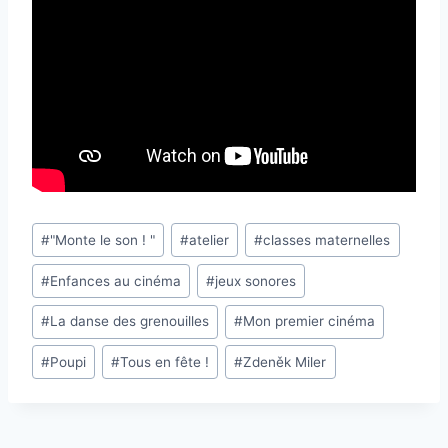
Étiquettes
#
"Monte le son ! "
#
atelier
#
classes maternelles
de
#
Enfances au cinéma
#
jeux sonores
la
publication :
#
La danse des grenouilles
#
Mon premier cinéma
#
Poupi
#
Tous en fête !
#
Zdeněk Miler