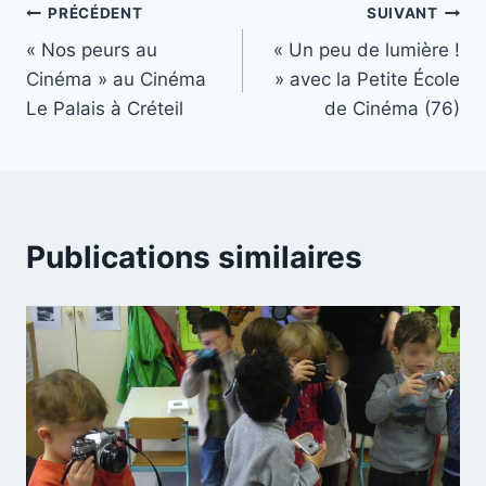
Navigation
PRÉCÉDENT
SUIVANT
« Nos peurs au
« Un peu de lumière !
de
Cinéma » au Cinéma
» avec la Petite École
l’article
Le Palais à Créteil
de Cinéma (76)
Publications similaires