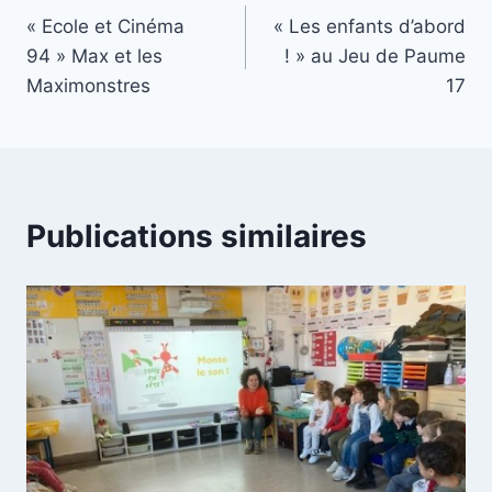
« Ecole et Cinéma
« Les enfants d’abord
de
94 » Max et les
! » au Jeu de Paume
l’article
Maximonstres
17
Publications similaires