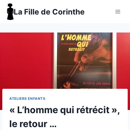
Aller
La Fille de Corinthe
au
contenu
ATELIERS ENFANTS
« L’homme qui rétrécit »,
le retour …