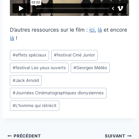
D’autres ressources sur le film :
ici
,
là
et encore
là
!
Étiquettes
#
effets spéciaux
#
festival Ciné Junior
de
#
festival Les yeux ouverts
#
Georges Méliès
la
publication :
#
Jack Arnold
#
Journées Cinématographiques dionysiennes
#
L'homme qui rétrécit
Navigation
PRÉCÉDENT
SUIVANT