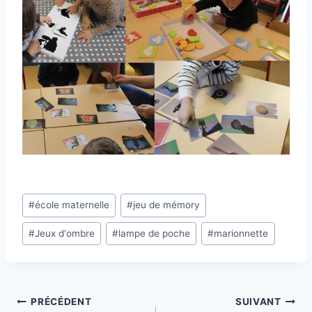
Étiquettes
#
école maternelle
#
jeu de mémory
de
#
Jeux d'ombre
#
lampe de poche
#
marionnette
la
publication :
Navigation
PRÉCÉDENT
SUIVANT