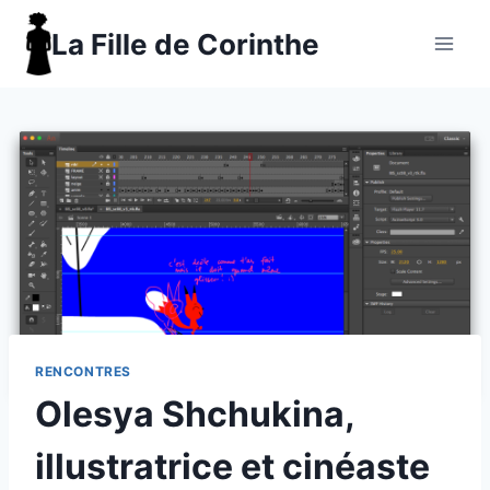
Aller
La Fille de Corinthe
au
contenu
RENCONTRES
Olesya Shchukina,
illustratrice et cinéaste