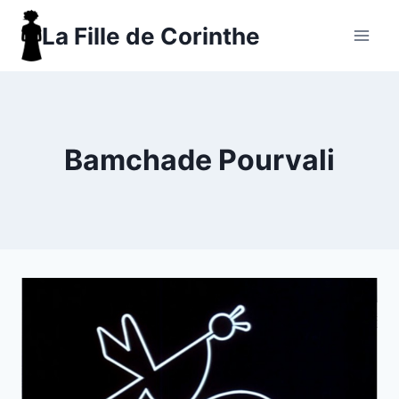
Aller
La Fille de Corinthe
au
contenu
Bamchade Pourvali