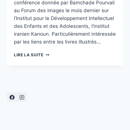
conférence donnée par Bamchade Pourvali
au Forum des images le mois dernier sur
l’Institut pour le Développement Intellectuel
des Enfants et des Adolescents, l’institut
iranien Kanoun. Particulièrement intéressée
par les liens entre les livres illustrés…
LES
LIRE LA SUITE
LIVRES
ILLUSTRÉS
ET
LES
FILMS
D’ANIMATION
DE
L’INSTITUT
KANOUN