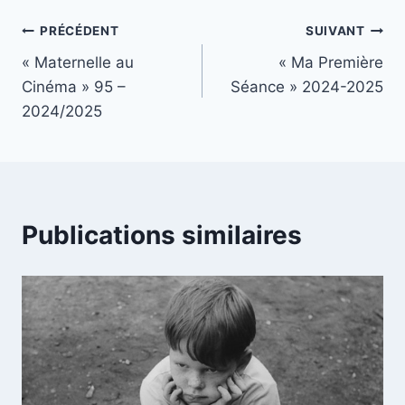
Navigation
PRÉCÉDENT
SUIVANT
« Maternelle au
« Ma Première
de
Cinéma » 95 –
Séance » 2024-2025
l’article
2024/2025
Publications similaires