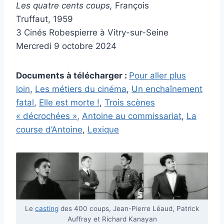
Les quatre cents coups,
François
Truffaut,
1959
3 Cinés Robespierre à Vitry-sur-Seine
Mercredi 9 octobre 2024
Documents à télécharger :
Pour aller plus
loin
,
Les métiers du cinéma
,
Un enchaînement
fatal
,
Elle est morte !
,
Trois scènes
« décrochées »
,
Antoine au commissariat
,
La
course d’Antoine
,
Lexique
Le
casting
des 400 coups, Jean-Pierre Léaud, Patrick
Auffray et Richard Kanayan