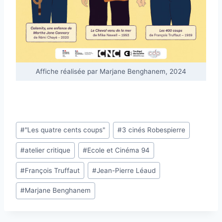
Affiche réalisée par Marjane Benghanem, 2024
Étiquettes
#
"Les quatre cents coups"
#
3 cinés Robespierre
de
#
atelier critique
#
Ecole et Cinéma 94
la
publication :
#
François Truffaut
#
Jean-Pierre Léaud
#
Marjane Benghanem