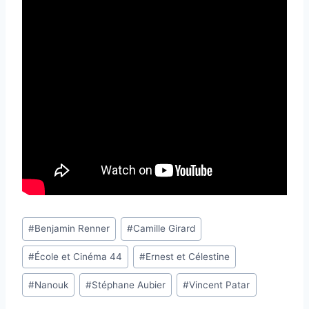
Étiquettes
#
Benjamin Renner
#
Camille Girard
de
#
École et Cinéma 44
#
Ernest et Célestine
la
publication :
#
Nanouk
#
Stéphane Aubier
#
Vincent Patar