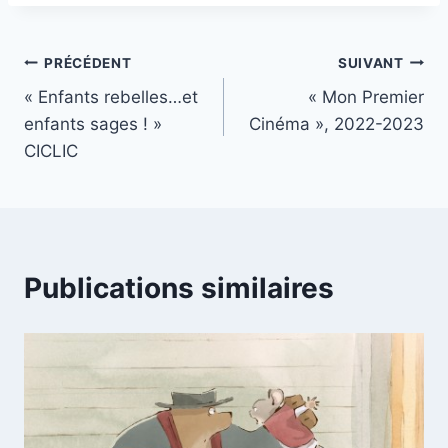
Navigation
PRÉCÉDENT
SUIVANT
« Enfants rebelles…et
« Mon Premier
de
enfants sages ! »
Cinéma », 2022-2023
l’article
CICLIC
Publications similaires