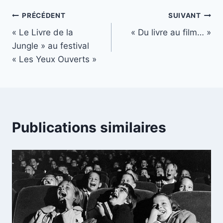
Navigation
PRÉCÉDENT
SUIVANT
« Le Livre de la
« Du livre au film… »
de
Jungle » au festival
l’article
« Les Yeux Ouverts »
Publications similaires