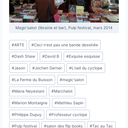
Magic’salon (librairie et bar), Pulp festival, mars 2014
Étiquettes
#
ARTE
#
Ceci n'est pas une bande dessinée
de
#
Dash Shaw
#
David B
#
Exquise esquisse
la
publication :
#
Jason
#
Jochen Gerner
#
L'oeil du cyclope
#
La Ferme du Buisson
#
magic'salon
#
Mana Neyestani
#
Marchalot
#
Marion Montaigne
#
Mathieu Sapin
#
Philippe Dupuy
#
Professeur cyclope
#
Pulp festival
#
salon des flip books
#
Tac au Tac