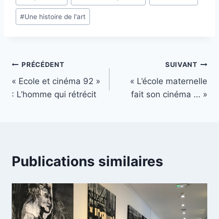
#
Une histoire de l'art
Navigation
PRÉCÉDENT
SUIVANT
« Ecole et cinéma 92 »
« L’école maternelle
de
: L’homme qui rétrécit
fait son cinéma … »
l’article
Publications similaires