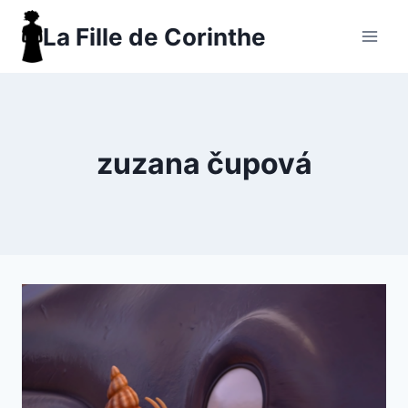
Aller
La Fille de Corinthe
au
contenu
zuzana čupová