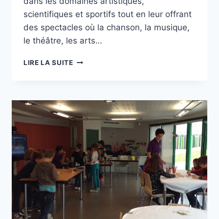
dans les domaines artistiques,
scientifiques et sportifs tout en leur offrant
des spectacles où la chanson, la musique,
le théâtre, les arts…
LE
LIRE LA SUITE
FESTIVAL
IDÉKLIC
FÊTE
SES
30
ANS
!