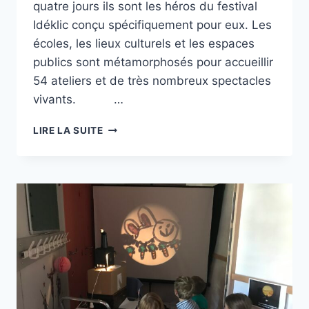
quatre jours ils sont les héros du festival
Idéklic conçu spécifiquement pour eux. Les
écoles, les lieux culturels et les espaces
publics sont métamorphosés pour accueillir
54 ateliers et de très nombreux spectacles
vivants. …
« PAT
LIRE LA SUITE
&
MAT »
AU
FESTIVAL
IDÉKLIC
2023,
MOIRANS-
EN-
MONTAGNE
(39)