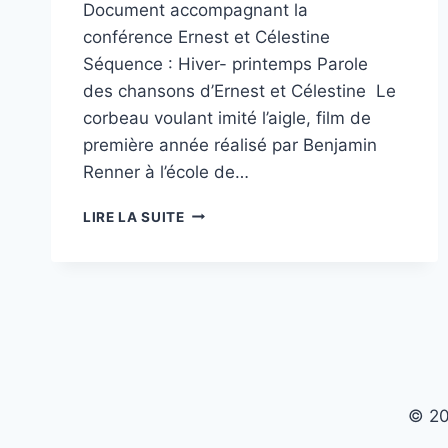
Document accompagnant la
conférence Ernest et Célestine
Séquence : Hiver- printemps Parole
des chansons d’Ernest et Célestine Le
corbeau voulant imité l’aigle, film de
première année réalisé par Benjamin
Renner à l’école de…
« ECOLE
LIRE LA SUITE
ET
CINÉMA
92 »
ERNEST
ET
CÉLESTINE
© 20