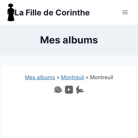
Aller
La Fille de Corinthe
au
contenu
Mes albums
Mes albums
»
Montreuil
»
Montreuil