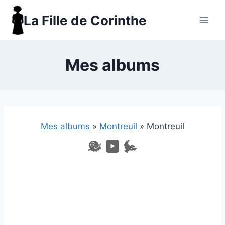
Aller
La Fille de Corinthe
au
contenu
Mes albums
Mes albums
»
Montreuil
»
Montreuil