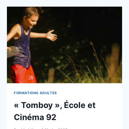
CINÉMA »
AU
CINÉMA
LE
PALAIS
À
CRÉTEIL
FORMATIONS ADULTES
« Tomboy », École et
Cinéma 92