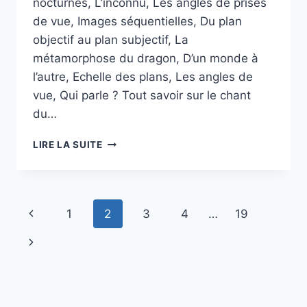
nocturnes, L’inconnu, Les angles de prises
de vue, Images séquentielles, Du plan
objectif au plan subjectif, La
métamorphose du dragon, D’un monde à
l’autre, Echelle des plans, Les angles de
vue, Qui parle ? Tout savoir sur le chant
du…
« MATERNELLE
LIRE LA SUITE
AU
CINÉMA »
94
Navigation
Page
1
2
3
4
…
19
de
précédente
Page
page
suivante