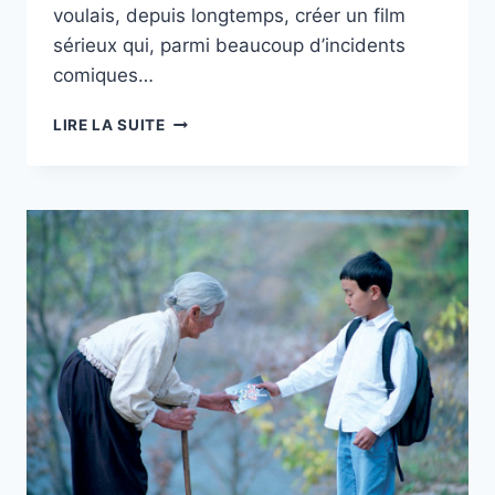
voulais, depuis longtemps, créer un film
sérieux qui, parmi beaucoup d’incidents
comiques…
« LE
LIRE LA SUITE
KID »,
ECOLE
ET
CINÉMA
93