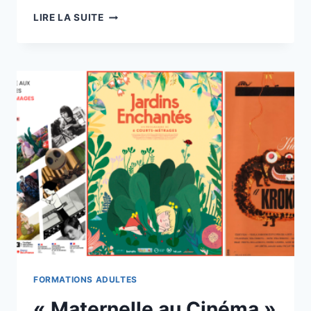
‘JIBURO’
LIRE LA SUITE
ÉCOLE
ET
CINÉMA
94
FORMATIONS ADULTES
« Maternelle au Cinéma »