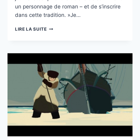
un personnage de roman – et de s’inscrire
dans cette tradition. »Je…
« CALAMITY »,
LIRE LA SUITE
ÉCOLE
ET
CINÉMA
93
ET
92