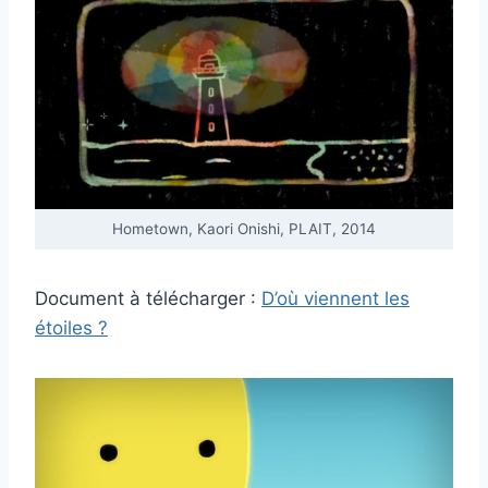
Hometown, Kaori Onishi, PLAIT, 2014
Document à télécharger :
D’où viennent les
étoiles ?