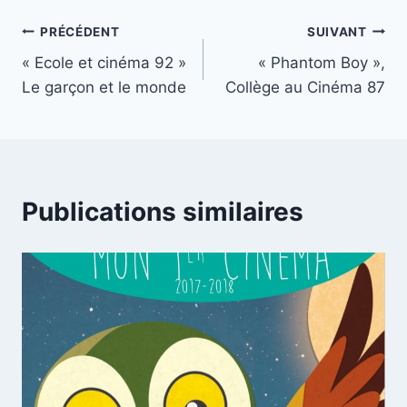
Navigation
PRÉCÉDENT
SUIVANT
« Ecole et cinéma 92 »
« Phantom Boy »,
de
Le garçon et le monde
Collège au Cinéma 87
l’article
Publications similaires