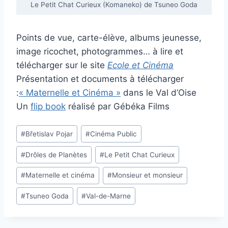
Le Petit Chat Curieux (Komaneko) de Tsuneo Goda
Points de vue, carte-élève, albums jeunesse,
image ricochet, photogrammes… à lire et
télécharger sur le site
Ecole et Cinéma
Présentation et documents à télécharger
:
« Maternelle et Cinéma »
dans le Val d’Oise
Un
flip book
réalisé par Gébéka Films
Étiquettes
#
Břetislav Pojar
#
Cinéma Public
de
#
Drôles de Planètes
#
Le Petit Chat Curieux
la
publication :
#
Maternelle et cinéma
#
Monsieur et monsieur
#
Tsuneo Goda
#
Val-de-Marne